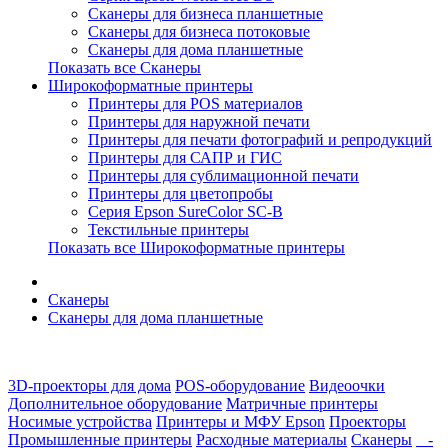
Сканеры для бизнеса планшетные
Сканеры для бизнеса потоковые
Сканеры для дома планшетные
Показать все Сканеры
Широкоформатные принтеры
Принтеры для POS материалов
Принтеры для наружной печати
Принтеры для печати фотографий и репродукций
Принтеры для САПР и ГИС
Принтеры для сублимационной печати
Принтеры для цветопробы
Серия Epson SureColor SC-B
Текстильные принтеры
Показать все Широкоформатные принтеры
Сканеры
Сканеры для дома планшетные
3D-проекторы для дома
POS-оборудование
Видеоочки
Дополнительное оборудование
Матричные принтеры
Носимые устройства
Принтеры и МФУ Epson
Проекторы
Промышленные принтеры
Расходные материалы
Сканеры
-