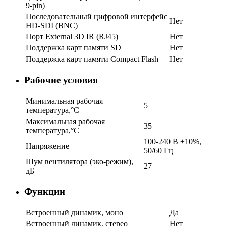
9-pin)
Последовательный цифровой интерфейс
Нет
HD-SDI (BNC)
Порт External 3D IR (RJ45)
Нет
Поддержка карт памяти SD
Нет
Поддержка карт памяти Compact Flash
Нет
Рабочие условия
Минимальная рабочая
5
температура,°C
Максимальная рабочая
35
температура,°C
100-240 В ±10%,
Напряжение
50/60 Гц
Шум вентилятора (эко-режим),
27
дБ
Функции
Встроенный динамик, моно
Да
Встроенный динамик, стерео
Нет