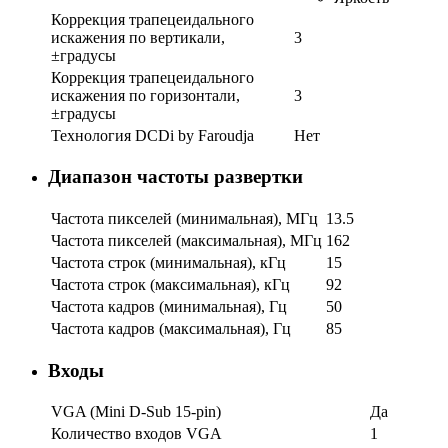
Коррекция трапецеидального
искажения по вертикали,
3
±градусы
Коррекция трапецеидального
искажения по горизонтали,
3
±градусы
Технология DCDi by Faroudja
Нет
Диапазон частоты развертки
Частота пикселей (минимальная), МГц
13.5
Частота пикселей (максимальная), МГц
162
Частота строк (минимальная), кГц
15
Частота строк (максимальная), кГц
92
Частота кадров (минимальная), Гц
50
Частота кадров (максимальная), Гц
85
Входы
VGA (Mini D-Sub 15-pin)
Да
Количество входов VGA
1