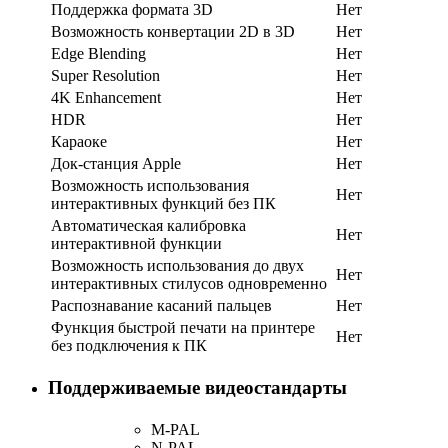
Поддержка формата 3D
Нет
Возможность конвертации 2D в 3D
Нет
Edge Blending
Нет
Super Resolution
Нет
4K Enhancement
Нет
HDR
Нет
Караоке
Нет
Док-станция Apple
Нет
Возможность использования
Нет
интерактивных функций без ПК
Автоматическая калибровка
Нет
интерактивной функции
Возможность использования до двух
Нет
интерактивных стилусов одновременно
Распознавание касаний пальцев
Нет
Функция быстрой печати на принтере
Нет
без подключения к ПК
Поддерживаемые видеостандарты
M-PAL
N-PAL