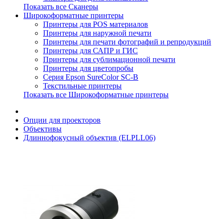
Показать все Сканеры
Широкоформатные принтеры
Принтеры для POS материалов
Принтеры для наружной печати
Принтеры для печати фотографий и репродукций
Принтеры для САПР и ГИС
Принтеры для сублимационной печати
Принтеры для цветопробы
Серия Epson SureColor SC-B
Текстильные принтеры
Показать все Широкоформатные принтеры
Опции для проекторов
Объективы
Длиннофокусный объектив (ELPLL06)