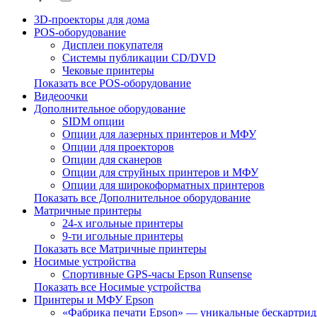
3D-проекторы для дома
POS-оборудование
Дисплеи покупателя
Системы публикации CD/DVD
Чековые принтеры
Показать все POS-оборудование
Видеоочки
Дополнительное оборудование
SIDM опции
Опции для лазерных принтеров и МФУ
Опции для проекторов
Опции для сканеров
Опции для струйных принтеров и МФУ
Опции для широкоформатных принтеров
Показать все Дополнительное оборудование
Матричные принтеры
24-х игольные принтеры
9-ти игольные принтеры
Показать все Матричные принтеры
Носимые устройства
Спортивные GPS-часы Epson Runsense
Показать все Носимые устройства
Принтеры и МФУ Epson
«Фабрика печати Epson» — уникальные бескартр