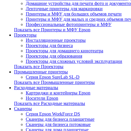
Домашние устройства для печати фото и документо
Ленточные принтеры для маркировки
Принтеры и МФУ для больших объемов печати
Принтеры и МФУ для малых и средних объемов пе
Профессиональные фотопринтеры и МФУ
Показать все Принтеры и МФУ Epson
Проекторы
Инсталляционные проекторы
Проекторы для бизнеса
Проекторы для домашнего кинотеатра
Проекторы для образования
Проекторы для сложных условий эксплуатации
Показать все Проекторы
Промышленные принтеры
Серия Epson SureLab SL-D
Показать все Промышленные принтеры
Расходные материалы
Картриджи и контейнеры Epson
Носители Epson
Показать все Расходные материалы
Сканеры
Серия Epson WorkForce DS
Сканеры для бизнеса планшетные
Сканеры для бизнеса потоковые
Сканеры для дома планшетные