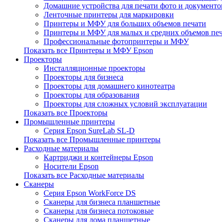
Домашние устройства для печати фото и документо
Ленточные принтеры для маркировки
Принтеры и МФУ для больших объемов печати
Принтеры и МФУ для малых и средних объемов пе
Профессиональные фотопринтеры и МФУ
Показать все Принтеры и МФУ Epson
Проекторы
Инсталляционные проекторы
Проекторы для бизнеса
Проекторы для домашнего кинотеатра
Проекторы для образования
Проекторы для сложных условий эксплуатации
Показать все Проекторы
Промышленные принтеры
Серия Epson SureLab SL-D
Показать все Промышленные принтеры
Расходные материалы
Картриджи и контейнеры Epson
Носители Epson
Показать все Расходные материалы
Сканеры
Серия Epson WorkForce DS
Сканеры для бизнеса планшетные
Сканеры для бизнеса потоковые
Сканеры для дома планшетные