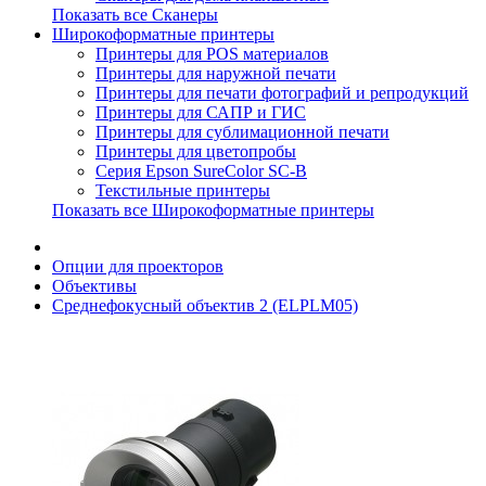
Показать все Сканеры
Широкоформатные принтеры
Принтеры для POS материалов
Принтеры для наружной печати
Принтеры для печати фотографий и репродукций
Принтеры для САПР и ГИС
Принтеры для сублимационной печати
Принтеры для цветопробы
Серия Epson SureColor SC-B
Текстильные принтеры
Показать все Широкоформатные принтеры
Опции для проекторов
Объективы
Среднефокусный объектив 2 (ELPLM05)