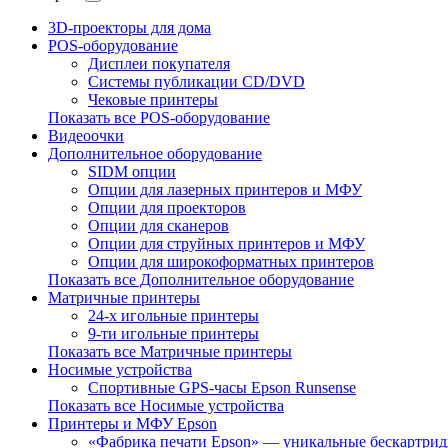
3D-проекторы для дома
POS-оборудование
Дисплеи покупателя
Системы публикации CD/DVD
Чековые принтеры
Показать все POS-оборудование
Видеоочки
Дополнительное оборудование
SIDM опции
Опции для лазерных принтеров и МФУ
Опции для проекторов
Опции для сканеров
Опции для струйных принтеров и МФУ
Опции для широкоформатных принтеров
Показать все Дополнительное оборудование
Матричные принтеры
24-х игольные принтеры
9-ти игольные принтеры
Показать все Матричные принтеры
Носимые устройства
Спортивные GPS-часы Epson Runsense
Показать все Носимые устройства
Принтеры и МФУ Epson
«Фабрика печати Epson» — уникальные бескартр