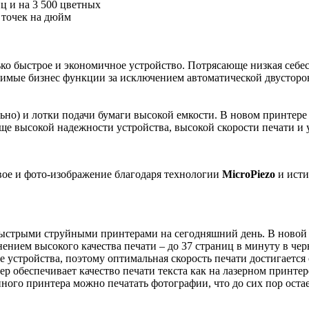
ц и на 3 500 цветных
 точек на дюйм
ко быстрое и экономичное устройство. Потрясающе низкая себес
димые бизнес функции за исключением автоматической двусторо
льно) и лотки подачи бумаги высокой емкости. В новом принтере
юще высокой надежности устройства, высокой скорости печати и
вое и фото-изображение благодаря технологии
MicroPiezo
и исти
стрыми струйными принтерами на сегодняшний день. В новой п
нением высокого качества печати – до 37 страниц в минуту в че
 устройства, поэтому оптимальная скорость печати достигается 
р обеспечивает качество печати текста как на лазерном принтер
ного принтера можно печатать фотографии, что до сих пор оста