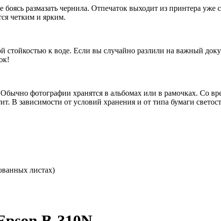
е боясь размазать чернила. Отпечаток выходит из принтера уже
тся четким и ярким.
й стойкостью к воде. Если вы случайно разлили на важный доку
ок!
. Обычно фотографии хранятся в альбомах или в рамочках. Со в
ит. В зависимости от условий хранения и от типа бумаги светост
ованных листах)
Epson B-310N