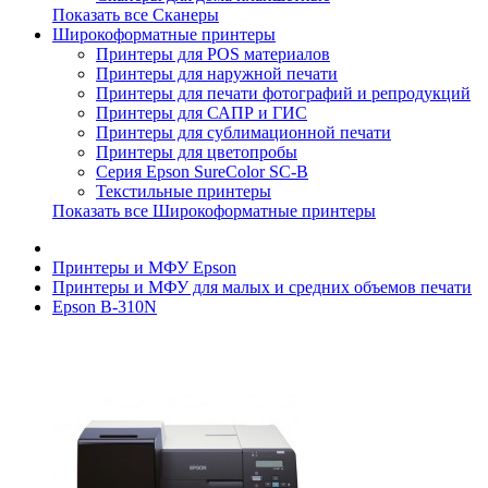
Показать все Сканеры
Широкоформатные принтеры
Принтеры для POS материалов
Принтеры для наружной печати
Принтеры для печати фотографий и репродукций
Принтеры для САПР и ГИС
Принтеры для сублимационной печати
Принтеры для цветопробы
Серия Epson SureColor SC-B
Текстильные принтеры
Показать все Широкоформатные принтеры
Принтеры и МФУ Epson
Принтеры и МФУ для малых и средних объемов печати
Epson B-310N