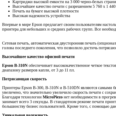
Картриджи высокой емкости на 3 000 черно-белых страни
Высочайшее качество печати с разрешением 5 760 х 1 440
Печать на бумаге высокой плотности
Высокая надежность устройства
Впервые в мире Epson предлагает своим пользователям настоль
принтера для небольших и средних рабочих групп. Все необхо
Сетевая печать, автоматическая двусторонняя печать (опциона
голова последнего поколения, что позволило достичь потряса
Высочайшее качество офисной печати
Epson B-310
N
обеспечивает высококачественное четкое тексто
диапазону размеров капли, от 3 до 11 пл.
Потрясающая скорость
Принтеры Epson B-300,
B
-310
N
и B-510DN являются самыми бы
увеличено, что значительно увеличило скорость печати с сохра
Благодаря технологии
MicroPiezo
нет необходимости в прогреве
занимает всего 3 секунды. В стандартном режиме печати принте
большинству бизнес пользователей. Кроме того, с помощью дан
Уникальная надежность