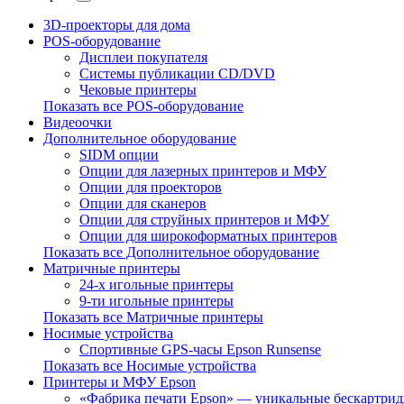
3D-проекторы для дома
POS-оборудование
Дисплеи покупателя
Системы публикации CD/DVD
Чековые принтеры
Показать все POS-оборудование
Видеоочки
Дополнительное оборудование
SIDM опции
Опции для лазерных принтеров и МФУ
Опции для проекторов
Опции для сканеров
Опции для струйных принтеров и МФУ
Опции для широкоформатных принтеров
Показать все Дополнительное оборудование
Матричные принтеры
24-х игольные принтеры
9-ти игольные принтеры
Показать все Матричные принтеры
Носимые устройства
Спортивные GPS-часы Epson Runsense
Показать все Носимые устройства
Принтеры и МФУ Epson
«Фабрика печати Epson» — уникальные бескартр