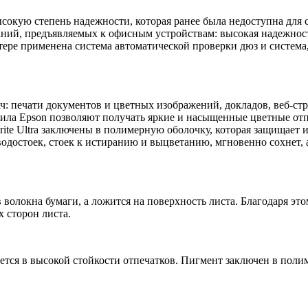
ысокую степень надежности, которая ранее была недоступна для
аний, предъявляемых к офисным устройствам: высокая надежность
тере применена система автоматической проверки дюз и система,
ч: печати документов и цветных изображений, докладов, веб-ст
ила Epson позволяют получать яркие и насыщенные цветные отпе
te Ultra заключены в полимерную оболочку, которая защищает их
достоек, стоек к истиранию и выцветанию, мгновенно сохнет, а
волокна бумаги, а ложится на поверхность листа. Благодаря эт
х сторон листа.
тся в высокой стойкости отпечатков. Пигмент заключен в поли