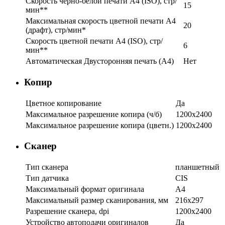
Скорость черно-белой печати A4 (ISO), стр/
15
мин**
Максимальная скорость цветной печати A4
20
(драфт), стр/мин*
Скорость цветной печати A4 (ISO), стр/
6
мин**
Автоматическая Двусторонняя печать (A4)
Нет
Копир
Цветное копирование
Да
Максимальное разрешение копира (ч/б)
1200x2400
Максимальное разрешение копира (цветн.)
1200x2400
Сканер
Тип сканера
планшетный
Тип датчика
CIS
Максимальный формат оригинала
A4
Максимальный размер сканирования, мм
216x297
Разрешение сканера, dpi
1200x2400
Устройство автоподачи оригиналов
Да