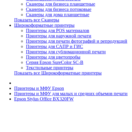
Сканеры для бизнеса планшетные
Сканеры для бизнеса потоковые
Сканеры для дома планшетные
Показать все Сканеры
Широкоформатные принтеры
Принтеры для POS материалов
Принтеры для наружной печати
Принтеры для печати фотографий и репродукций
Принтеры для САПР и ГИС
Принтеры для сублимационной печати
Принтеры для цветопробы
Серия Epson SureColor SC-B
Текстильные принтеры
Показать все Широкоформатные принтеры
Принтеры и МФУ Epson
Принтеры и МФУ для малых и средних объемов печати
Epson Stylus Office BX320FW