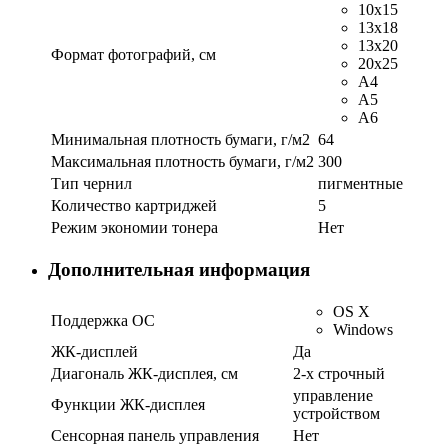
10x15
13x18
13x20
Формат фотографий, см
20x25
A4
A5
A6
Минимальная плотность бумаги, г/м2
64
Максимальная плотность бумаги, г/м2
300
Тип чернил
пигментные
Количество картриджей
5
Режим экономии тонера
Нет
Дополнительная информация
OS X
Поддержка ОС
Windows
ЖК-дисплей
Да
Диагональ ЖК-дисплея, см
2-x строчный
управление
Функции ЖК-дисплея
устройством
Сенсорная панель управления
Нет