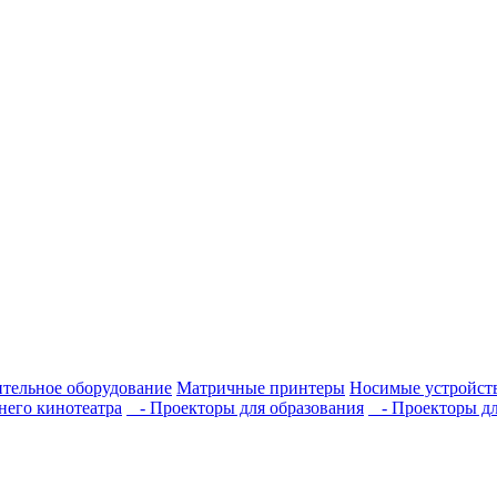
тельное оборудование
Матричные принтеры
Носимые устройст
его кинотеатра
- Проекторы для образования
- Проекторы дл