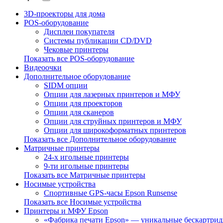
3D-проекторы для дома
POS-оборудование
Дисплеи покупателя
Системы публикации CD/DVD
Чековые принтеры
Показать все POS-оборудование
Видеоочки
Дополнительное оборудование
SIDM опции
Опции для лазерных принтеров и МФУ
Опции для проекторов
Опции для сканеров
Опции для струйных принтеров и МФУ
Опции для широкоформатных принтеров
Показать все Дополнительное оборудование
Матричные принтеры
24-х игольные принтеры
9-ти игольные принтеры
Показать все Матричные принтеры
Носимые устройства
Спортивные GPS-часы Epson Runsense
Показать все Носимые устройства
Принтеры и МФУ Epson
«Фабрика печати Epson» — уникальные бескартр