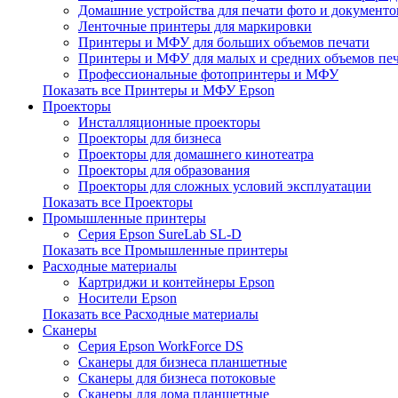
Домашние устройства для печати фото и документо
Ленточные принтеры для маркировки
Принтеры и МФУ для больших объемов печати
Принтеры и МФУ для малых и средних объемов пе
Профессиональные фотопринтеры и МФУ
Показать все Принтеры и МФУ Epson
Проекторы
Инсталляционные проекторы
Проекторы для бизнеса
Проекторы для домашнего кинотеатра
Проекторы для образования
Проекторы для сложных условий эксплуатации
Показать все Проекторы
Промышленные принтеры
Серия Epson SureLab SL-D
Показать все Промышленные принтеры
Расходные материалы
Картриджи и контейнеры Epson
Носители Epson
Показать все Расходные материалы
Сканеры
Серия Epson WorkForce DS
Сканеры для бизнеса планшетные
Сканеры для бизнеса потоковые
Сканеры для дома планшетные