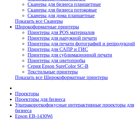
Сканеры для бизнеса планшетные
Сканеры для бизнеса потоковые
Сканеры для дома планшетные
Показать все Сканеры
Широкоформатные принтеры
Принтеры для POS материалов
Принтеры для наружной печати
Принтеры для печати фотографий и репродукций
Принтеры для САПР и ГИС
Принтеры для сублимационной печати
Принтеры для цветопробы
Серия Epson SureColor SC-B
Текстильные принтеры
Показать все Широкоформатные принтеры
Проекторы
Проекторы для бизнеса
Ультракороткофокусные интерактивные проекторы для
бизнеса
Epson EB-1430Wi