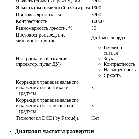
Яркость (обычный режим), лм
3300
Яркость (экономичный режим), лм
1900
Цветовая яркость, лм
3300
Контрастность
10000
Равномерность яркости, %
80
Цветовоспроизведение,
До 1 миллиарда
миллионов цветов
Входной
сигнал
Настройка изображения
Звук
(проектор, пульт ДУ)
Контрастность
Насыщенность
Яркость
Коррекция трапецеидального
искажения по вертикали,
3
±градусы
Коррекция трапецеидального
искажения по горизонтали,
3
±градусы
Технология DCDi by Faroudja
Нет
Диапазон частоты развертки