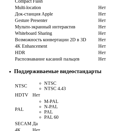
Compact Flash
Multi-location
Нет
Док-станция Apple
Нет
Gesture Presenter
Нет
Мульти-экранный интерактив
Нет
Whiteboard Sharing
Нет
Возможность конвертации 2D в 3D
Нет
4K Enhancement
Нет
HDR
Нет
Распознавание касаний пальцев
Нет
Поддерживаемые видеостандарты
NTSC
NTSC
NTSC 4.43
HDTV
Нет
M-PAL
N-PAL
PAL
PAL
PAL 60
SECAM
Да
4K
Нет