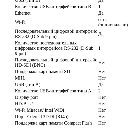
USB (тип B)
Да
Количество USB-интерфейсов типа B
1
Ethernet
Да
есть
Wi-Fi
(опционально)
Последовательный цифровой интерфейс
Да
RS-232 (D-Sub 9-pin)
Количество последовательных
цифровых интерфейсов RS-232 (D-Sub
1
9-pin)
Последовательный цифровой интерфейс
Нет
HD-SDI (BNC)
Поддержка карт памяти SD
Нет
MHL
Нет
USB (тип A)
Да
Количество USB-интерфейсов типа A
2
Display port
Нет
HD-BaseT
Нет
Wi-Fi Miracast/ Intel WiDi
Нет
Порт External 3D IR (RJ45)
Нет
Поддержка карт памяти Compact Flash
Нет