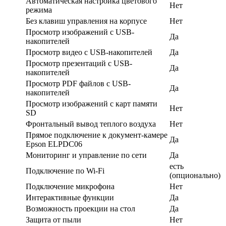
Автоматическая настройка цветового
Нет
режима
Без клавиш управления на корпусе
Нет
Просмотр изображений с USB-
Да
накопителей
Просмотр видео с USB-накопителей
Да
Просмотр презентаций с USB-
Да
накопителей
Просмотр PDF файлов с USB-
Да
накопителей
Просмотр изображений с карт памяти
Нет
SD
Фронтальный вывод теплого воздуха
Нет
Прямое подключение к документ-камере
Да
Epson ELPDC06
Мониторинг и управление по сети
Да
есть
Подключение по Wi-Fi
(опционально)
Подключение микрофона
Нет
Интерактивные функции
Да
Возможность проекции на стол
Да
Защита от пыли
Нет