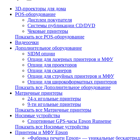
3D-проекторы для дома
POS-оборудование
Дисплеи покупателя
Системы публикации CD/DVD
Чековые принтеры
Показать все POS-оборудование
Видеоочки
Дополнительное оборудование
SIDM опции
Опции для лазерных принтеров и МФУ
Опции для проекторов
Опции для сканеров
Опции для струйных принтеров и МФУ
Опции для широкоформатных принтеров
Показать все Дополнительное оборудование
Матричные принтеры
24-х игольные принтеры
9-ти игольные принтеры
Показать все Матричные принтеры
Носимые устройства
Спортивные GPS-часы Epson Runsense
Показать все Носимые устройства
Принтеры и МФУ Epson
«Фабрика печати Epson» — уникальные бескартр