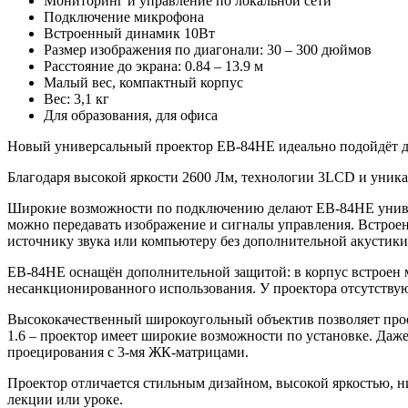
Мониторинг и управление по локальной сети
Подключение микрофона
Встроенный динамик 10Вт
Размер изображения по диагонали: 30 – 300 дюймов
Расстояние до экрана: 0.84 – 13.9 м
Малый вес, компактный корпус
Вес: 3,1 кг
Для образования, для офиса
Новый универсальный проектор EB-84HE идеально подойдёт дл
Благодаря высокой яркости 2600 Лм, технологии 3LCD и уник
Широкие возможности по подключению делают EB-84HE универ
можно передавать изображение и сигналы управления. Встрое
источнику звука или компьютеру без дополнительной акустики
EB-84HE оснащён дополнительной защитой: в корпус встроен м
несанкционированного использования. У проектора отсутствую
Высококачественный широкоугольный объектив позволяет проец
1.6 – проектор имеет широкие возможности по установке. Даж
проецирования с 3-мя ЖК-матрицами.
Проектор отличается стильным дизайном, высокой яркостью, 
лекции или уроке.