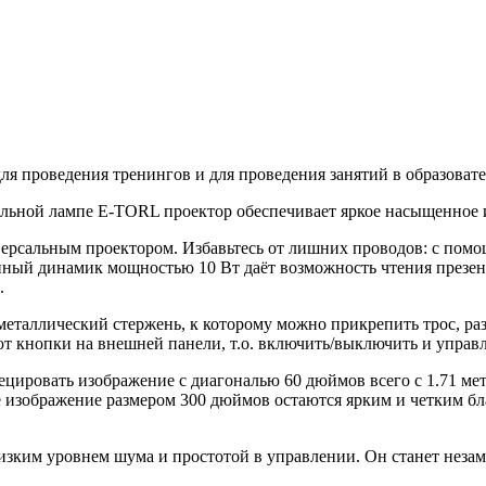
я проведения тренингов и для проведения занятий в образоват
альной лампе E-TORL проектор обеспечивает яркое насыщенное
сальным проектором. Избавьтесь от лишних проводов: с помощ
нный динамик мощностью 10 Вт даёт возможность чтения презе
.
еталлический стержень, к которому можно прикрепить трос, разъ
т кнопки на внешней панели, т.о. включить/выключить и управл
ировать изображение с диагональю 60 дюймов всего с 1.71 мет
е изображение размером 300 дюймов остаются ярким и четким б
низким уровнем шума и простотой в управлении. Он станет нез